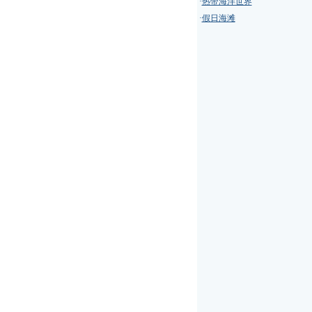
·
热带海洋世界
·
假日海滩