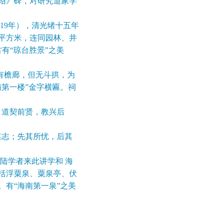
诏》碑，对研究道家学
19年），清光绪十五年
余平方米，连同园林、井
有“琼台胜景”之美
有檐廊，但无斗拱，为
第一楼”金字横匾。祠
道契前贤，教兴后
志；先其所忧，后其
陆学者来此讲学和 海
括浮粟泉、粟泉亭、伏
有“海南第一泉”之美