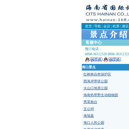
首页
|
导航
|
会议
|
机票
|
酒店
客服中心
预订电话：
0898-36312320 0898-3631232
海口景点
·
红树林自然保护区
·
西海岸带状公园
·
火山口地质公园
·
海南热带野生动植物园
·
秀英炮台
·
五公祠
·
海瑞墓
·
海口人民公园