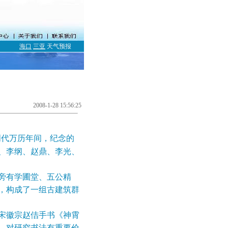
海口
三亚
天气预报
2008-1-28 15:56:25
明代万历年间，纪念的
、李纲、赵鼎、李光、
旁有学圃堂、五公精
，构成了一组古建筑群
宋徽宗赵佶手书《神霄
，对研究书法有重要价