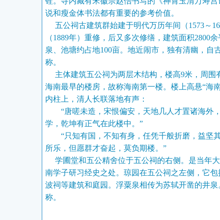
铨。寺内藏有宋徽宗赵佶书写的《神霄玉清万寿宫
说和瘦金体书法都有重要的参考价值。
五公祠古建筑群始建于明代万历年间（1573～16
（1889年）重修，后又多次修缮，建筑面积2800
泉、池塘约占地100亩。地近闹市，独有清幽，自古
称。
主体建筑五公祠为两层木结构，楼高9米，周围
海南最早的楼房，故称海南第一楼。楼上高悬“海南
内柱上，清人长联落地有声：
“唐嗟未造，宋恨偏安，天地几人才置诸海外，
学，乾坤有正气在此楼中。”
“只知有国，不知有身，任凭千般折磨，益坚其
所乐，但愿群才奋起，莫负期楼。”
学圃堂和五公精舍位于五公祠的右侧。是当年大
南学子研习经史之处。琼园在五公祠之左侧，它包
波祠等建筑和庭园。浮粟泉相传为苏轼开凿的井泉。
称。