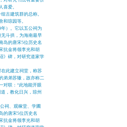
受人喜爱。
组古建筑群的总称。
舍和琼园等。
9年）。它以五公祠为
但无斗拱，为海南最早
南岛的唐宋5位历史名
宋抗金将领李光和胡
诏》碑，对研究道家学
在此建立祠堂，称苏
的弟弟苏辙，故亦称二
一对联：“此地能开眼
明道，教化日兴，琼州
公祠、观稼堂、学圃
岛的唐宋5位历史名
宋抗金将领李光和胡