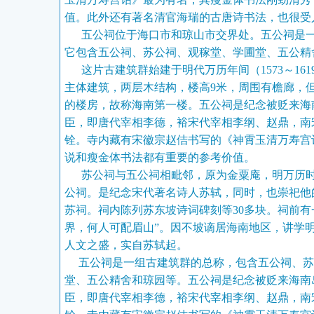
值。此外还有著名清官海瑞的古唐诗书法，也很
五公祠位于海口市和琼山市交界处。五公祠是一
它包含五公祠、苏公祠、观稼堂、学圃堂、五公精
这片古建筑群始建于明代万历年间（1573～161
主体建筑，两层木结构，楼高9米，周围有檐廊，
的楼房，故称海南第一楼。五公祠是纪念被贬来海
臣，即唐代宰相李德，裕宋代宰相李纲、赵鼎，南
铨。寺内藏有宋徽宗赵佶书写的《神霄玉清万寿宫
说和瘦金体书法都有重要的参考价值。
苏公祠与五公祠相毗邻，原为金粟庵，明万历时
公祠。是纪念宋代著名诗人苏轼，同时，也崇祀他
苏祠。祠内陈列苏东坡诗词碑刻等30多块。祠前有
界，何人可配眉山”。因不坡谪居海南地区，讲学
人文之盛，实自苏轼起。
五公祠是一组古建筑群的总称，包含五公祠、苏
堂、五公精舍和琼园等。五公祠是纪念被贬来海南
臣，即唐代宰相李德，裕宋代宰相李纲、赵鼎，南