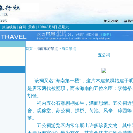
|
旅游线路
|
自驾
|
景点
|
126年8月8日 星期六
首页 >
海南旅游景点
> 海口景点
五公祠
1
该祠又名“海南第一楼”，这片木建筑群始建于
是唐宋两代被贬职，而来海南的五位名臣：李德裕
胡铨。
祠内五公石雕栩栩如生，满面思绪。五公祠近
舍、观稼堂、苏公祠、拱桥、荷池、风亭、琼园等
落。
五公祠游览区内常年展出许多珍贵文物，其中
玉清万寿宫诏》最为有名，其瘦金体书法刚劲清秀