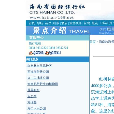
首页
|
导航
|
会议
|
机票
|
酒店
|
旅游线路
|
自驾
|
景点
|
126年8月
客服中心
首页 >
海南旅游
预订电话：
0898-36312320 0898-36312321
海口景点
·
红树林自然保护区
·
西海岸带状公园
·
火山口地质公园
红树林
·
海南热带野生动植物园
4000多公
·
秀英炮台
滨海泥滩上
·
五公祠
态学上通称
·
海瑞墓
科81种、海
·
海口人民公园
象。这里的