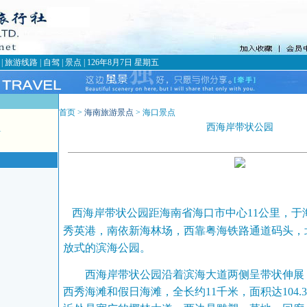
|
旅游线路
|
自驾
|
景点
|
126年8月7日 星期五
首页 >
海南旅游景点
> 海口景点
西海岸带状公园
1
西海岸带状公园距海南省海口市中心11公里，于
秀英港，南依新海林场，西靠粤海铁路通道码头，
放式的滨海公园。
西海岸带状公园沿着滨海大道两侧呈带状伸展
西秀海滩和假日海滩，全长约11千米，面积达104.