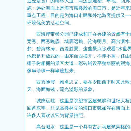
近处是宽广的椰林大道，两边是雕塑、草地、回廊
旎；远处海面上是海市蜃楼般的海口市，是近年来
重点工程，目的是为海口市民和外地游客提供又一
环境优美的活动空间。
西海岸带状公园已建成和正在兴建的景点有十
竞秀、西秀晚霞、城廓远眺、沧海明月、高台溅水
梦、碧海林涛、西堤胜景。这些景点除观看"水世界
他都是开放式的，由东而西摆开，不即不离，任由
椰子树相拥的景区大道，彩砖铺设平整华丽的观海
像串珍珠一样串连起来。
西秀晚霞 顾名思义，要在夕阳西下时来此散
天，海面如镜，流光溢彩的景象。
城廓远眺 这里是眺望市区建筑群和世纪大桥
回首东望，只见高楼林立的海口市犹如浮在海面上
许多人喜欢以它为背景拍照。
高台溅水 这里是一个具有古罗马建筑风格的