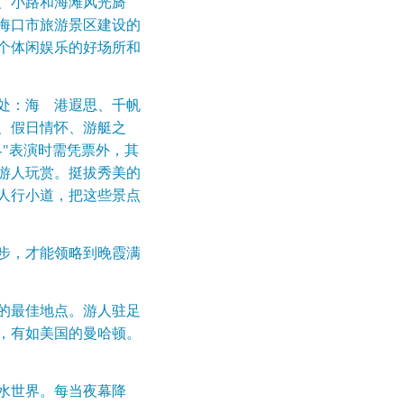
、小路和海滩风光旖
海口市旅游景区建设的
个体闲娱乐的好场所和
处：海 港遐思、千帆
、假日情怀、游艇之
"表演时需凭票外，其
游人玩赏。挺拔秀美的
人行小道，把这些景点
步，才能领略到晚霞满
的最佳地点。游人驻足
，有如美国的曼哈顿。
水世界。每当夜幕降