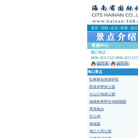
首页
|
导航
|
会议
|
机票
|
酒店
客服中心
预订电话：
0898-36312320 0898-3631232
海口景点
·
红树林自然保护区
·
西海岸带状公园
·
火山口地质公园
·
海南热带野生动植物园
·
秀英炮台
·
五公祠
·
海瑞墓
·
海口人民公园