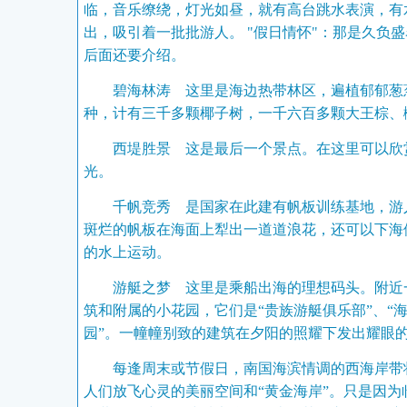
临，音乐缭绕，灯光如昼，就有高台跳水表演，有
出，吸引着一批批游人。 "假日情怀"：那是久负
后面还要介绍。
碧海林涛 这里是海边热带林区，遍植郁郁葱
种，计有三千多颗椰子树，一千六百多颗大王
西堤胜景 这是最后一个景点。在这里可以欣
光。
千帆竞秀 是国家在此建有帆板训练基地，游
斑烂的帆板在海面上犁出一道道浪花，还可以下海
的水上运动。
游艇之梦 这里是乘船出海的理想码头。附近
筑和附属的小花园，它们是“贵族游艇俱乐部”、“海
园”。一幢幢别致的建筑在夕阳的照耀下发出耀眼
每逢周末或节假日，南国海滨情调的西海岸带
人们放飞心灵的美丽空间和“黄金海岸”。只是因为