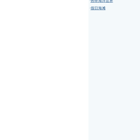
·
热带海洋世界
·
假日海滩