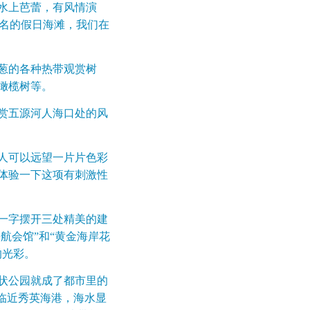
水上芭蕾，有风情演
盛名的假日海滩，我们在
葱的各种热带观赏树
棕、橄榄树等。
赏五源河人海口处的风
人可以远望一片片色彩
体验一下这项有刺激性
一字摆开三处精美的建
航会馆”和“黄金海岸花
的光彩。
状公园就成了都市里的
临近秀英海港，海水显